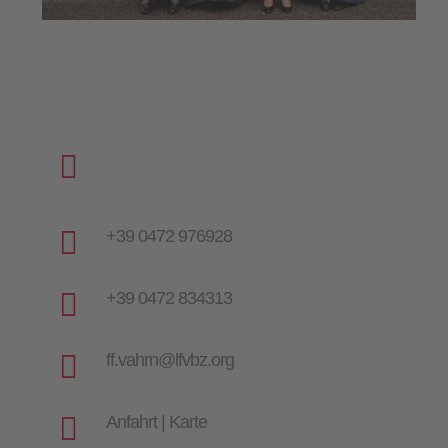

I-39040 Vahrn | Augusta-Stecher-Straße
1

+39 0472 976928

+39 0472 834313

ff.vahrn@lfvbz.org

Anfahrt | Karte