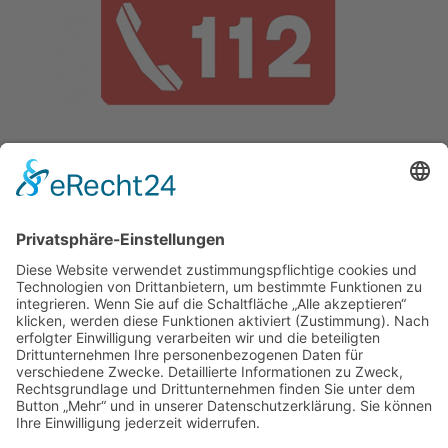
Impressum
5
Datenschutz
5
© ff-vahrn
5
powered by trend-media