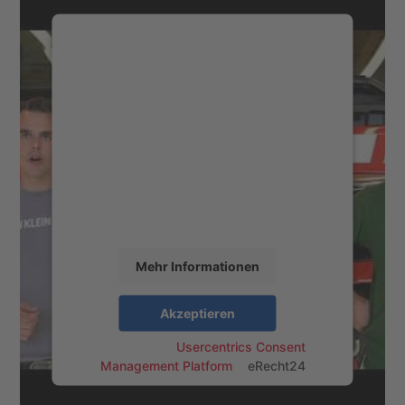
Wir benötigen Ihre Zustimmung, um
den YouTube Video-Service zu laden!
Wir verwenden einen Service eines
Drittanbieters, um Videoinhalte
einzubetten. Dieser Service kann Daten zu
Ihren Aktivitäten sammeln. Bitte lesen Sie
die Details durch und stimmen Sie der
Nutzung des Service zu, um dieses Video
anzusehen.
Mehr Informationen
Akzeptieren
powered by
Usercentrics Consent
Management Platform
&
eRecht24