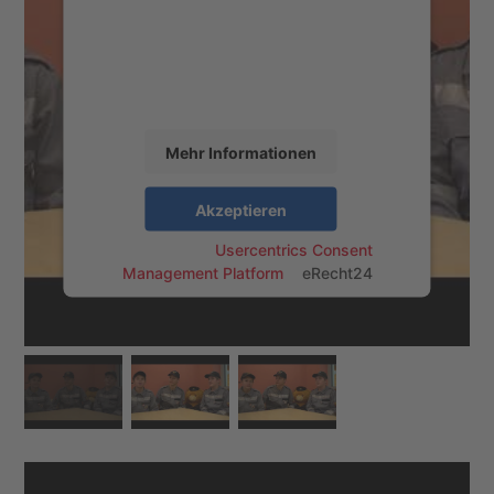
einzubetten. Dieser Service kann Daten zu
Ihren Aktivitäten sammeln. Bitte lesen Sie
die Details durch und stimmen Sie der
Nutzung des Service zu, um dieses Video
anzusehen.
Mehr Informationen
Akzeptieren
powered by
Usercentrics Consent
Management Platform
&
eRecht24